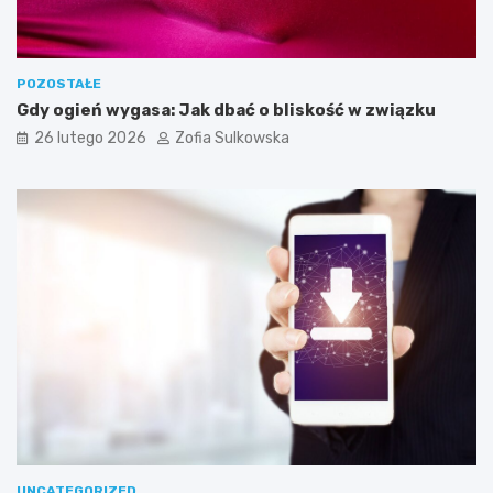
e
b
n
e
POZOSTAŁE
d
Gdy ogień wygasa: Jak dbać o bliskość w związku
o
26 lutego 2026
Zofia Sulkowska
s
k
u
t
e
c
z
n
e
g
o
j
e
g
o
w
y
UNCATEGORIZED