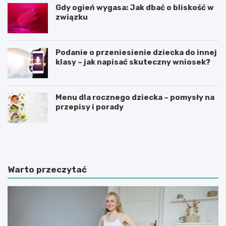
Gdy ogień wygasa: Jak dbać o bliskość w
związku
Podanie o przeniesienie dziecka do innej
klasy – jak napisać skuteczny wniosek?
Menu dla rocznego dziecka – pomysły na
przepisy i porady
Ś
C
w
z
i
y
a
n
t
n
Warto przeczytać
e
i
d
k
u
i
k
m
a
o
c
t