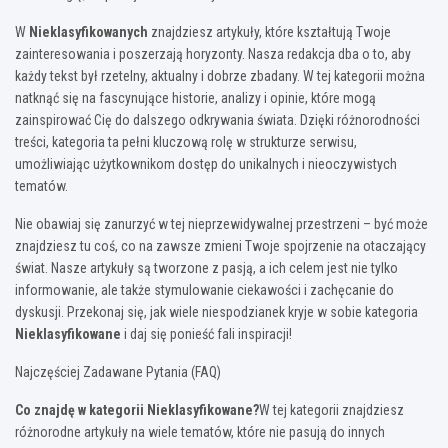
W
Nieklasyfikowanych
znajdziesz artykuły, które kształtują Twoje
zainteresowania i poszerzają horyzonty. Nasza redakcja dba o to, aby
każdy tekst był rzetelny, aktualny i dobrze zbadany. W tej kategorii można
natknąć się na fascynujące historie, analizy i opinie, które mogą
zainspirować Cię do dalszego odkrywania świata. Dzięki różnorodności
treści, kategoria ta pełni kluczową rolę w strukturze serwisu,
umożliwiając użytkownikom dostęp do unikalnych i nieoczywistych
tematów.
Nie obawiaj się zanurzyć w tej nieprzewidywalnej przestrzeni – być może
znajdziesz tu coś, co na zawsze zmieni Twoje spojrzenie na otaczający
świat. Nasze artykuły są tworzone z pasją, a ich celem jest nie tylko
informowanie, ale także stymulowanie ciekawości i zachęcanie do
dyskusji. Przekonaj się, jak wiele niespodzianek kryje w sobie kategoria
Nieklasyfikowane
i daj się ponieść fali inspiracji!
Najczęściej Zadawane Pytania (FAQ)
Co znajdę w kategorii Nieklasyfikowane?
W tej kategorii znajdziesz
różnorodne artykuły na wiele tematów, które nie pasują do innych