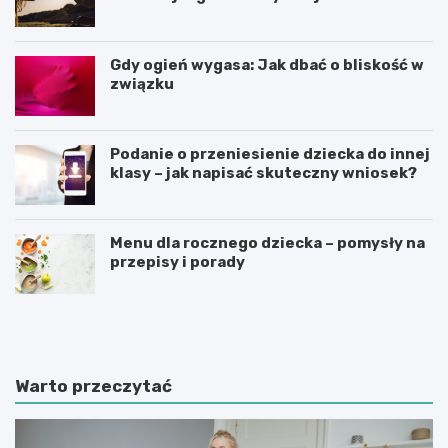
Gdy ogień wygasa: Jak dbać o bliskość w
związku
Podanie o przeniesienie dziecka do innej
klasy – jak napisać skuteczny wniosek?
Menu dla rocznego dziecka – pomysły na
przepisy i porady
Ś
C
w
z
i
y
a
n
t
n
Warto przeczytać
e
i
d
k
u
i
k
m