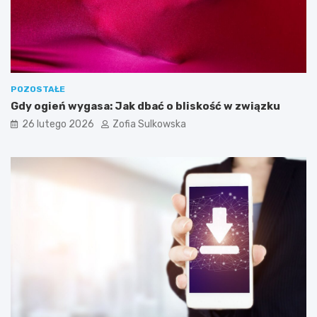
t
r
z
e
b
n
e
POZOSTAŁE
d
Gdy ogień wygasa: Jak dbać o bliskość w związku
o
26 lutego 2026
Zofia Sulkowska
s
k
u
t
e
c
z
n
e
g
o
j
e
g