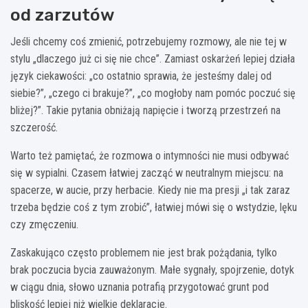
od zarzutów
Jeśli chcemy coś zmienić, potrzebujemy rozmowy, ale nie tej w
stylu „dlaczego już ci się nie chce”. Zamiast oskarżeń lepiej działa
język ciekawości: „co ostatnio sprawia, że jesteśmy dalej od
siebie?”, „czego ci brakuje?”, „co mogłoby nam pomóc poczuć się
bliżej?”. Takie pytania obniżają napięcie i tworzą przestrzeń na
szczerość.
Warto też pamiętać, że rozmowa o intymności nie musi odbywać
się w sypialni. Czasem łatwiej zacząć w neutralnym miejscu: na
spacerze, w aucie, przy herbacie. Kiedy nie ma presji „i tak zaraz
trzeba będzie coś z tym zrobić”, łatwiej mówi się o wstydzie, lęku
czy zmęczeniu.
Zaskakująco często problemem nie jest brak pożądania, tylko
brak poczucia bycia zauważonym. Małe sygnały, spojrzenie, dotyk
w ciągu dnia, słowo uznania potrafią przygotować grunt pod
bliskość lepiej niż wielkie deklaracje.