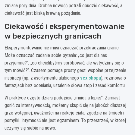
zmiana pory dnia. Drobna nowość potrafi obudzić ciekawość, a
ciekawość jest bliską krewną pożądania.
Ciekawość i eksperymentowanie
w bezpiecznych granicach
Eksperymentowanie nie musi oznaczać przekraczania granic.
Może oznaczać zadanie sobie pytania: „co jest dla nas
przyjemne?”, „co chcielibyśmy spróbować, ale wstydzimy się o
tym mówić?”. Czasem pomaga prosty gest: wspólne przejrzenie
inspiracji (np. z asortymentu ulubionego
sex shopu
), rozmowa o
fantazjach bez oceniania, ustalenie słowa stop i zasad komfortu.
W praktyce często działa podejście „mniej, a lepiej”. Zamiast
gonić za intensywnością, możemy skupić się na jakości: dłuższej
grze wstępnej, uważności na reakcje ciała, zgodzie na śmiech i
pomyłki. Intymność nie jest egzaminem. To przestrzeń, w której
uczymy się siebie na nowo.