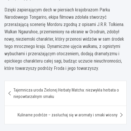
Dzięki zapierającym dech w piersiach krajobrazom Parku
Narodowego Tongariro, ekipa filmowa zdołała stworzyć
przerażającą scenerię Mordoru zgodną z opisami J.R.R. Tolkiena.
Wulkan Ngauruhoe, przemieniony na ekranie w Orodruin, zdobył
nowy, nieziemski charakter, który przenosi widzów w sam środek
tego mrocznego kraju. Dynamiczne ujęcia wulkanu, z ognistymi
wybuchami i przerażającym otoczeniem, dodają dramatyzmu i
epickiego charakteru całej sagi, budząc uczucie nieuchronności,
które towarzyszy podróży Froda i jego towarzyszy.
Nawigacja
Tajemnicza uroda Zielonej Herbaty Matcha: niezwykła herbata o
wpisu
niepowtarzalnym smaku
Kulinarne podróże – zasłuchaj się w aromaty i smaki wiosny