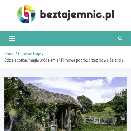
Skip
to
content
beztajemnic.pl
Home
Ciekawe kraje
Gdzie spotkać magię Śródziemia? Filmowa podróż przez Nową Zelandię