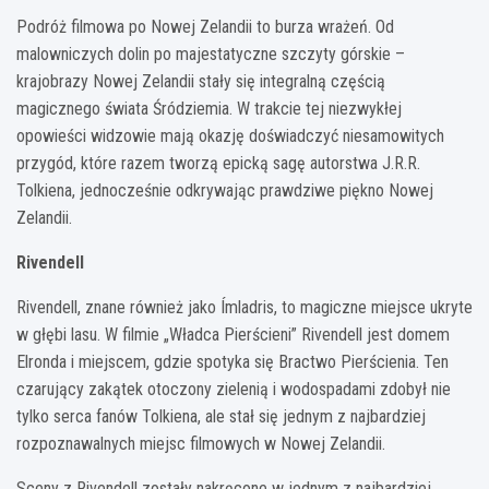
Podróż filmowa po Nowej Zelandii to burza wrażeń. Od
malowniczych dolin po majestatyczne szczyty górskie –
krajobrazy Nowej Zelandii stały się integralną częścią
magicznego świata Śródziemia. W trakcie tej niezwykłej
opowieści widzowie mają okazję doświadczyć niesamowitych
przygód, które razem tworzą epicką sagę autorstwa J.R.R.
Tolkiena, jednocześnie odkrywając prawdziwe piękno Nowej
Zelandii.
Rivendell
Rivendell, znane również jako Ímladris, to magiczne miejsce ukryte
w głębi lasu. W filmie „Władca Pierścieni” Rivendell jest domem
Elronda i miejscem, gdzie spotyka się Bractwo Pierścienia. Ten
czarujący zakątek otoczony zielenią i wodospadami zdobył nie
tylko serca fanów Tolkiena, ale stał się jednym z najbardziej
rozpoznawalnych miejsc filmowych w Nowej Zelandii.
Sceny z Rivendell zostały nakręcone w jednym z najbardziej