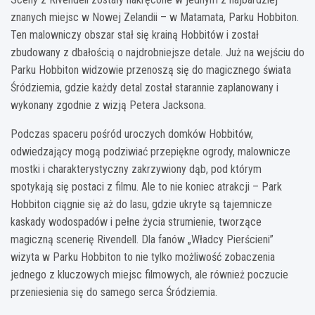
znanych miejsc w Nowej Zelandii – w Matamata, Parku Hobbiton.
Ten malowniczy obszar stał się krainą Hobbitów i został
zbudowany z dbałością o najdrobniejsze detale. Już na wejściu do
Parku Hobbiton widzowie przenoszą się do magicznego świata
Śródziemia, gdzie każdy detal został starannie zaplanowany i
wykonany zgodnie z wizją Petera Jacksona.
Podczas spaceru pośród uroczych domków Hobbitów,
odwiedzający mogą podziwiać przepiękne ogrody, malownicze
mostki i charakterystyczny zakrzywiony dąb, pod którym
spotykają się postaci z filmu. Ale to nie koniec atrakcji – Park
Hobbiton ciągnie się aż do lasu, gdzie ukryte są tajemnicze
kaskady wodospadów i pełne życia strumienie, tworzące
magiczną scenerię Rivendell. Dla fanów „Władcy Pierścieni”
wizyta w Parku Hobbiton to nie tylko możliwość zobaczenia
jednego z kluczowych miejsc filmowych, ale również poczucie
przeniesienia się do samego serca Śródziemia.