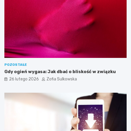
n
k
i
p
o
t
r
z
e
b
n
e
POZOSTAŁE
d
Gdy ogień wygasa: Jak dbać o bliskość w związku
o
26 lutego 2026
Zofia Sulkowska
s
k
u
t
e
c
z
n
e