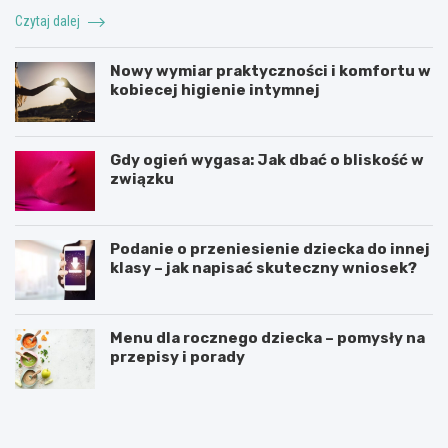
Czytaj dalej
Nowy wymiar praktyczności i komfortu w
kobiecej higienie intymnej
Gdy ogień wygasa: Jak dbać o bliskość w
związku
Podanie o przeniesienie dziecka do innej
klasy – jak napisać skuteczny wniosek?
Menu dla rocznego dziecka – pomysły na
przepisy i porady
Ś
C
w
z
i
y
a
n