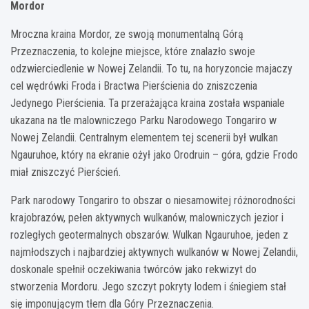
Mordor
Mroczna kraina Mordor, ze swoją monumentalną Górą
Przeznaczenia, to kolejne miejsce, które znalazło swoje
odzwierciedlenie w Nowej Zelandii. To tu, na horyzoncie majaczy
cel wędrówki Froda i Bractwa Pierścienia do zniszczenia
Jedynego Pierścienia. Ta przerażająca kraina została wspaniale
ukazana na tle malowniczego Parku Narodowego Tongariro w
Nowej Zelandii. Centralnym elementem tej scenerii był wulkan
Ngauruhoe, który na ekranie ożył jako Orodruin – góra, gdzie Frodo
miał zniszczyć Pierścień.
Park narodowy Tongariro to obszar o niesamowitej różnorodności
krajobrazów, pełen aktywnych wulkanów, malowniczych jezior i
rozległych geotermalnych obszarów. Wulkan Ngauruhoe, jeden z
najmłodszych i najbardziej aktywnych wulkanów w Nowej Zelandii,
doskonale spełnił oczekiwania twórców jako rekwizyt do
stworzenia Mordoru. Jego szczyt pokryty lodem i śniegiem stał
się imponującym tłem dla Góry Przeznaczenia.