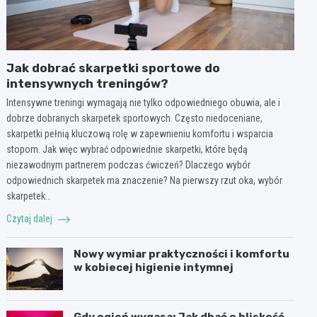
Jak dobrać skarpetki sportowe do
intensywnych treningów?
Intensywne treningi wymagają nie tylko odpowiedniego obuwia, ale i
dobrze dobranych skarpetek sportowych. Często niedoceniane,
skarpetki pełnią kluczową rolę w zapewnieniu komfortu i wsparcia
stopom. Jak więc wybrać odpowiednie skarpetki, które będą
niezawodnym partnerem podczas ćwiczeń? Dlaczego wybór
odpowiednich skarpetek ma znaczenie? Na pierwszy rzut oka, wybór
skarpetek…
Czytaj dalej
Nowy wymiar praktyczności i komfortu
w kobiecej higienie intymnej