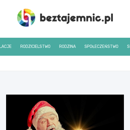
beztajemnic.pl
LACJE
RODZICIELSTWO
RODZINA
SPOŁECZEŃSTWO
S