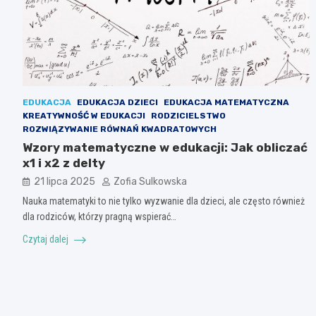
EDUKACJA
EDUKACJA DZIECI
EDUKACJA MATEMATYCZNA
KREATYWNOŚĆ W EDUKACJI
RODZICIELSTWO
ROZWIĄZYWANIE RÓWNAŃ KWADRATOWYCH
Wzory matematyczne w edukacji: Jak obliczać
x1 i x2 z delty
21 lipca 2025
Zofia Sulkowska
Nauka matematyki to nie tylko wyzwanie dla dzieci, ale często również
dla rodziców, którzy pragną wspierać…
Czytaj dalej