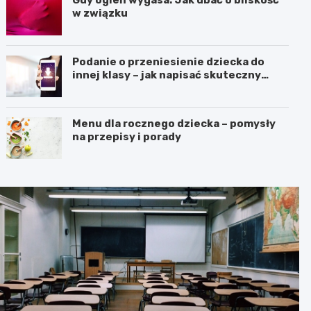
Gdy ogień wygasa: Jak dbać o bliskość
w związku
Podanie o przeniesienie dziecka do
innej klasy – jak napisać skuteczny
wniosek?
Menu dla rocznego dziecka – pomysły
na przepisy i porady