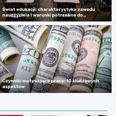
Świat edukacji: charakterystyka zawodu
nauczyciela i warunki potrzebne do
skutecznego jego wykonywania
Czynniki motywujące pracę: 10 kluczowych
aspektów