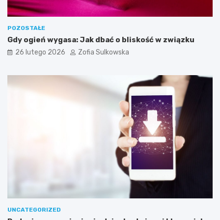
b
n
e
POZOSTAŁE
d
Gdy ogień wygasa: Jak dbać o bliskość w związku
o
26 lutego 2026
Zofia Sulkowska
s
k
u
t
e
c
z
n
e
g
o
j
e
g
o
w
y
UNCATEGORIZED
k