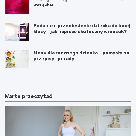
związku
Podanie o przeniesienie dziecka do innej
klasy – jak napisać skuteczny wniosek?
Menu dla rocznego dziecka – pomysły na
przepisy i porady
Ś
C
w
z
i
y
a
n
t
n
Warto przeczytać
e
i
d
k
u
i
k
m
a
o
c
t
j
y