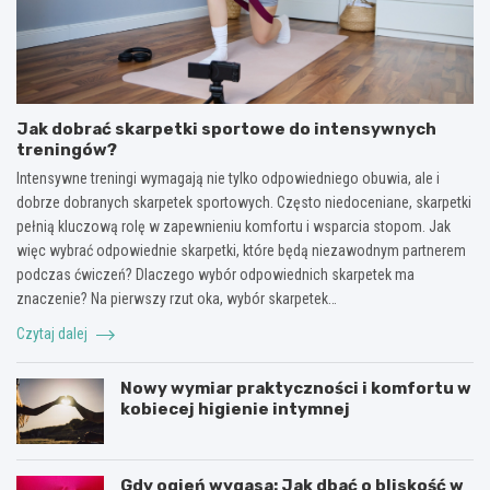
Jak dobrać skarpetki sportowe do intensywnych
treningów?
Intensywne treningi wymagają nie tylko odpowiedniego obuwia, ale i
dobrze dobranych skarpetek sportowych. Często niedoceniane, skarpetki
pełnią kluczową rolę w zapewnieniu komfortu i wsparcia stopom. Jak
więc wybrać odpowiednie skarpetki, które będą niezawodnym partnerem
podczas ćwiczeń? Dlaczego wybór odpowiednich skarpetek ma
znaczenie? Na pierwszy rzut oka, wybór skarpetek…
Czytaj dalej
Nowy wymiar praktyczności i komfortu w
kobiecej higienie intymnej
Gdy ogień wygasa: Jak dbać o bliskość w