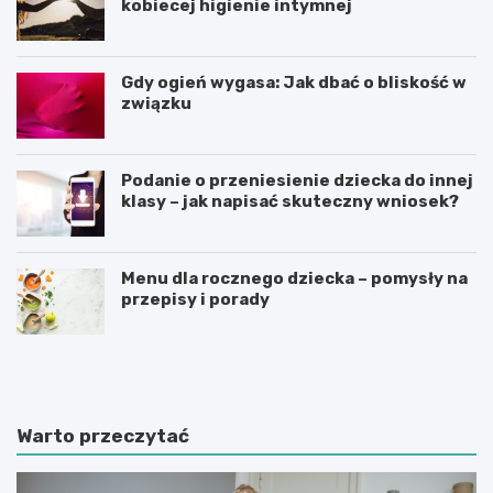
kobiecej higienie intymnej
Gdy ogień wygasa: Jak dbać o bliskość w
związku
Podanie o przeniesienie dziecka do innej
klasy – jak napisać skuteczny wniosek?
Menu dla rocznego dziecka – pomysły na
przepisy i porady
Ś
C
w
z
i
y
a
n
t
n
Warto przeczytać
e
i
d
k
u
i