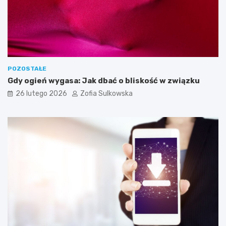
o
t
r
z
e
b
n
e
POZOSTAŁE
d
Gdy ogień wygasa: Jak dbać o bliskość w związku
o
26 lutego 2026
Zofia Sulkowska
s
k
u
t
e
c
z
n
e
g
o
j
e
g