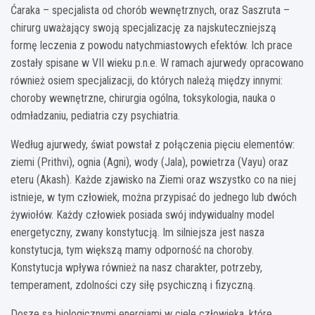
Ćaraka – specjalista od chorób wewnętrznych, oraz Saszruta –
chirurg uważający swoją specjalizację za najskuteczniejszą
formę leczenia z powodu natychmiastowych efektów. Ich prace
zostały spisane w VII wieku p.n.e. W ramach ajurwedy opracowano
również osiem specjalizacji, do których należą między innymi:
choroby wewnętrzne, chirurgia ogólna, toksykologia, nauka o
odmładzaniu, pediatria czy psychiatria.
Według ajurwedy, świat powstał z połączenia pięciu elementów:
ziemi (Prithvi), ognia (Agni), wody (Jala), powietrza (Vayu) oraz
eteru (Akash). Każde zjawisko na Ziemi oraz wszystko co na niej
istnieje, w tym człowiek, można przypisać do jednego lub dwóch
żywiołów. Każdy człowiek posiada swój indywidualny model
energetyczny, zwany konstytucją. Im silniejsza jest nasza
konstytucja, tym większą mamy odporność na choroby.
Konstytucja wpływa również na nasz charakter, potrzeby,
temperament, zdolności czy siłę psychiczną i fizyczną.
Dosze są biologicznymi energiami w ciele człowieka, które