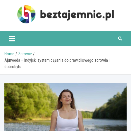
Skip
to
content
beztajemnic.pl
Home
Zdrowie
Ajurweda – Indyjski system dążenia do prawidłowego zdrowia i
dobrobytu