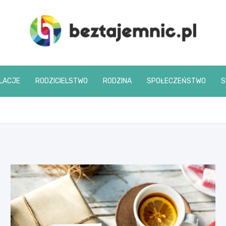
beztajemnic.pl
LACJE
RODZICIELSTWO
RODZINA
SPOŁECZEŃSTWO
S