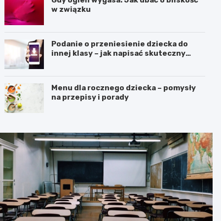
Gdy ogień wygasa: Jak dbać o bliskość
w związku
Podanie o przeniesienie dziecka do
innej klasy – jak napisać skuteczny
wniosek?
Menu dla rocznego dziecka – pomysły
na przepisy i porady