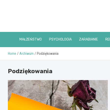
Skip
to
content
MAŁŻEŃSTWO
PSYCHOLOGIA
ZARABIANIE
RE
Home
Archiwum
Podziękowania
Podziękowania