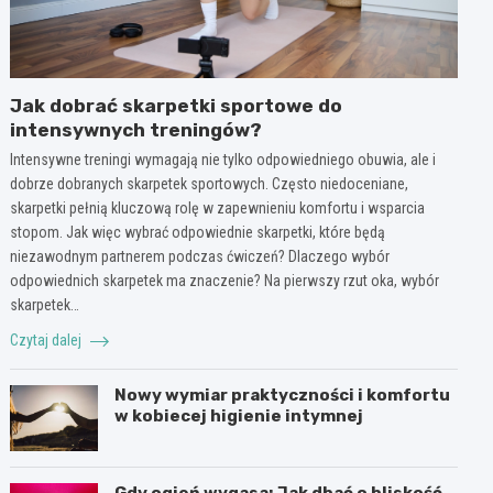
Jak dobrać skarpetki sportowe do
intensywnych treningów?
Intensywne treningi wymagają nie tylko odpowiedniego obuwia, ale i
dobrze dobranych skarpetek sportowych. Często niedoceniane,
skarpetki pełnią kluczową rolę w zapewnieniu komfortu i wsparcia
stopom. Jak więc wybrać odpowiednie skarpetki, które będą
niezawodnym partnerem podczas ćwiczeń? Dlaczego wybór
odpowiednich skarpetek ma znaczenie? Na pierwszy rzut oka, wybór
skarpetek…
Czytaj dalej
Nowy wymiar praktyczności i komfortu
w kobiecej higienie intymnej