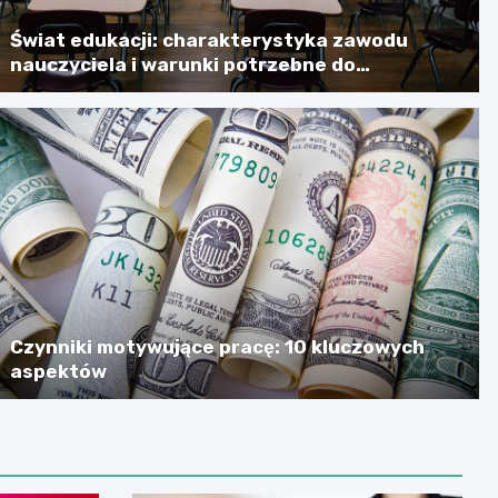
Świat edukacji: charakterystyka zawodu
nauczyciela i warunki potrzebne do
skutecznego jego wykonywania
Czynniki motywujące pracę: 10 kluczowych
aspektów