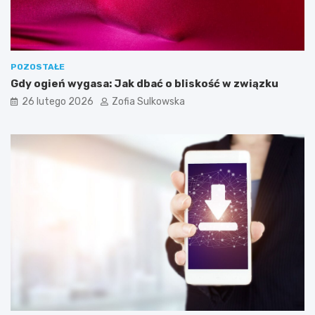
z
e
b
n
e
POZOSTAŁE
d
Gdy ogień wygasa: Jak dbać o bliskość w związku
o
26 lutego 2026
Zofia Sulkowska
s
k
u
t
e
c
z
n
e
g
o
j
e
g
o
w