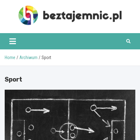
Skip
to
content
beztajemnic.pl
Home
Archiwum
Sport
Sport