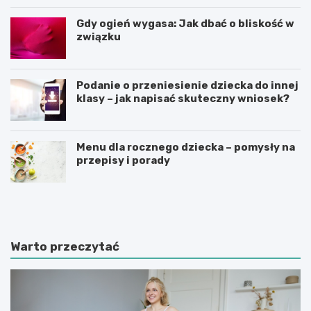
Gdy ogień wygasa: Jak dbać o bliskość w
związku
Podanie o przeniesienie dziecka do innej
klasy – jak napisać skuteczny wniosek?
Menu dla rocznego dziecka – pomysły na
przepisy i porady
Ś
C
w
z
i
y
a
n
t
n
Warto przeczytać
e
i
d
k
u
i
k
m
a
o