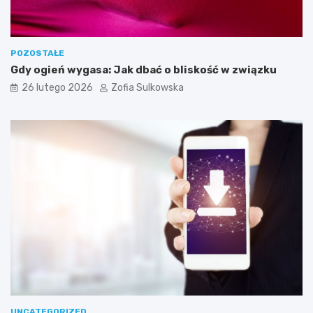
e
b
n
e
POZOSTAŁE
d
Gdy ogień wygasa: Jak dbać o bliskość w związku
o
26 lutego 2026
Zofia Sulkowska
s
k
u
t
e
c
z
n
e
g
o
j
e
g
o
w
y
UNCATEGORIZED