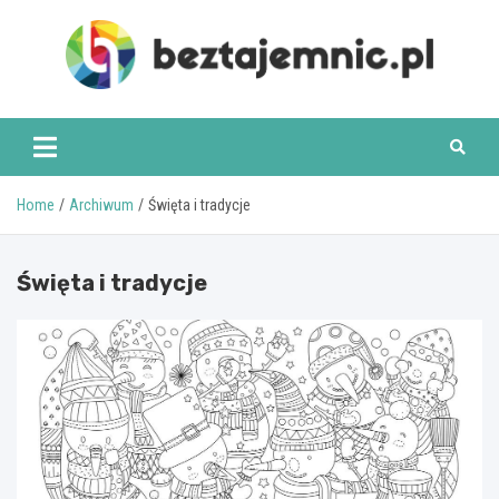
Skip
to
content
beztajemnic.pl
Home
Archiwum
Święta i tradycje
Święta i tradycje