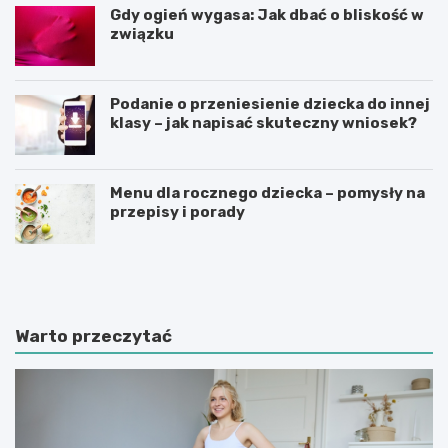
Gdy ogień wygasa: Jak dbać o bliskość w
związku
Podanie o przeniesienie dziecka do innej
klasy – jak napisać skuteczny wniosek?
Menu dla rocznego dziecka – pomysły na
przepisy i porady
Ś
C
w
z
i
y
a
n
t
n
Warto przeczytać
e
i
d
k
u
i
k
m
a
o
c
t