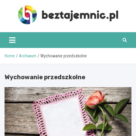
Skip
to
content
beztajemnic.pl
Home
Archiwum
Wychowanie przedszkolne
Wychowanie przedszkolne