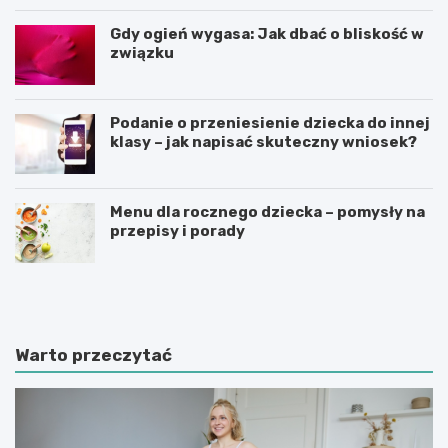
Gdy ogień wygasa: Jak dbać o bliskość w
związku
Podanie o przeniesienie dziecka do innej
klasy – jak napisać skuteczny wniosek?
Menu dla rocznego dziecka – pomysły na
przepisy i porady
Ś
C
w
z
i
y
a
n
t
n
Warto przeczytać
e
i
d
k
u
i
k
m
a
o