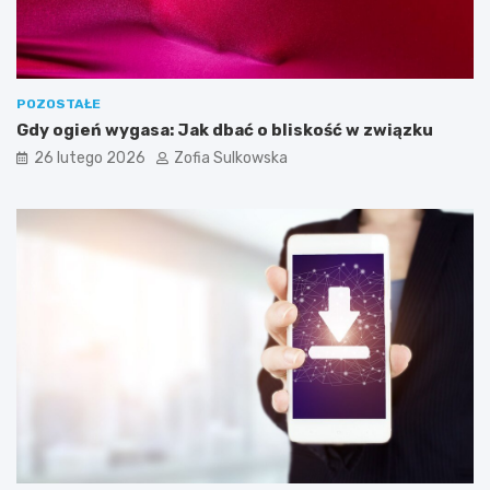
z
e
b
n
e
POZOSTAŁE
d
Gdy ogień wygasa: Jak dbać o bliskość w związku
o
26 lutego 2026
Zofia Sulkowska
s
k
u
t
e
c
z
n
e
g
o
j
e
g
o
w