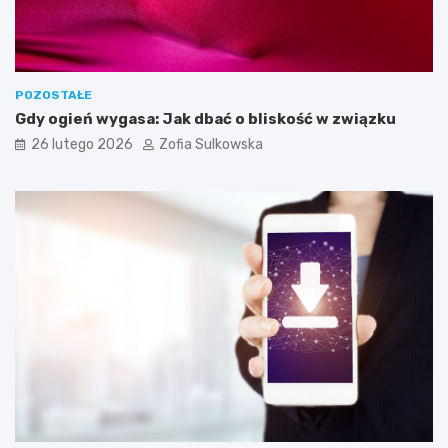
z
e
b
n
e
POZOSTAŁE
d
Gdy ogień wygasa: Jak dbać o bliskość w związku
o
26 lutego 2026
Zofia Sulkowska
s
k
u
t
e
c
z
n
e
g
o
j
e
g
o
w