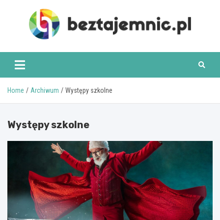
Skip
to
content
beztajemnic.pl
Home
Archiwum
Występy szkolne
Występy szkolne