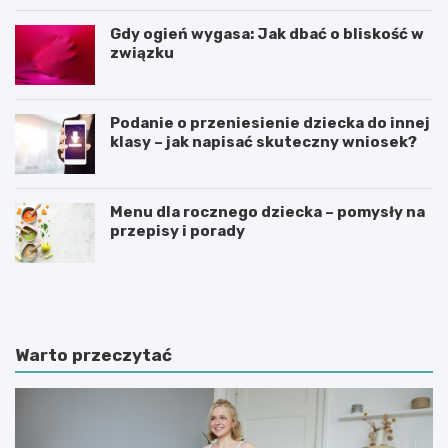
Gdy ogień wygasa: Jak dbać o bliskość w
związku
Podanie o przeniesienie dziecka do innej
klasy – jak napisać skuteczny wniosek?
Menu dla rocznego dziecka – pomysły na
przepisy i porady
Ś
C
w
z
i
y
a
n
t
n
Warto przeczytać
e
i
d
k
u
i
k
m
a
o