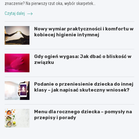
znaczenie? Na pierwszy rzut oka, wybór skarpetek…
Czytaj dalej
Nowy wymiar praktyczności i komfortu w
kobiecej higienie intymnej
Gdy ogień wygasa: Jak dbać o bliskość w
związku
Podanie o przeniesienie dziecka do innej
klasy – jak napisać skuteczny wniosek?
Menu dla rocznego dziecka – pomysły na
przepisy i porady
Ś
C
w
z
i
y