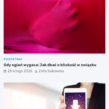
u
n
k
i
p
o
t
r
z
e
b
n
e
POZOSTAŁE
d
Gdy ogień wygasa: Jak dbać o bliskość w związku
o
26 lutego 2026
Zofia Sulkowska
s
k
u
t
e
c
z
n