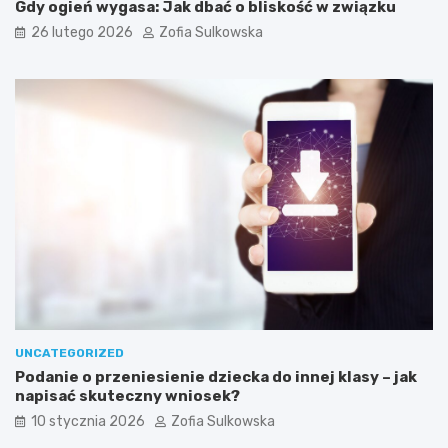
d
Gdy ogień wygasa: Jak dbać o bliskość w związku
o
26 lutego 2026
Zofia Sulkowska
s
k
u
t
e
c
z
n
e
g
o
j
e
g
o
w
y
UNCATEGORIZED
k
Podanie o przeniesienie dziecka do innej klasy – jak
o
napisać skuteczny wniosek?
n
y
10 stycznia 2026
Zofia Sulkowska
w