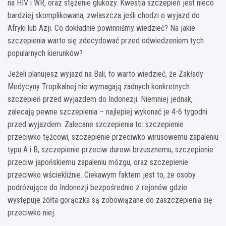
na HIV i WR, oraz stężenie glukozy. Kwestia szczepień jest nieco
bardziej skomplikowana, zwłaszcza jeśli chodzi o wyjazd do
Afryki lub Azji. Co dokładnie powinniśmy wiedzieć? Na jakie
szczepienia warto się zdecydować przed odwiedzeniem tych
popularnych kierunków?
Jeżeli planujesz wyjazd na Bali, to warto wiedzieć, że Zakłady
Medycyny Tropikalnej nie wymagają żadnych konkretnych
szczepień przed wyjazdem do Indonezji. Niemniej jednak,
zalecają pewne szczepienia – najlepiej wykonać je 4-6 tygodni
przed wyjazdem. Zalecane szczepienia to: szczepienie
przeciwko tężcowi, szczepienie przeciwko wirusowemu zapaleniu
typu A i B, szczepienie przeciw durowi brzusznemu, szczepienie
przeciw japońskiemu zapaleniu mózgu, oraz szczepienie
przeciwko wściekliźnie. Ciekawym faktem jest to, że osoby
podróżujące do Indonezji bezpośrednio z rejonów gdzie
występuje żółta gorączka są zobowiązane do zaszczepienia się
przeciwko niej.