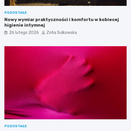
y
k
c
t
POZOSTAŁE
i
ó
Nowy wymiar praktyczności i komfortu w kobiecej
e
w
higienie intymnej
l
a
26 lutego 2026
Zofia Sulkowska
i
w
a
r
u
n
k
i
p
o
t
r
z
e
b
n
e
POZOSTAŁE