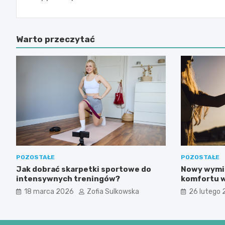
Warto przeczytać
POZOSTAŁE
POZOSTAŁE
Jak dobrać skarpetki sportowe do
Nowy wymia
intensywnych treningów?
komfortu w
intymnej
18 marca 2026
Zofia Sulkowska
26 lutego