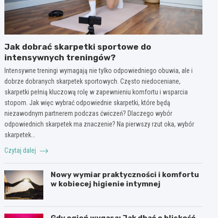
Jak dobrać skarpetki sportowe do
intensywnych treningów?
Intensywne treningi wymagają nie tylko odpowiedniego obuwia, ale i
dobrze dobranych skarpetek sportowych. Często niedoceniane,
skarpetki pełnią kluczową rolę w zapewnieniu komfortu i wsparcia
stopom. Jak więc wybrać odpowiednie skarpetki, które będą
niezawodnym partnerem podczas ćwiczeń? Dlaczego wybór
odpowiednich skarpetek ma znaczenie? Na pierwszy rzut oka, wybór
skarpetek…
Czytaj dalej
Nowy wymiar praktyczności i komfortu
w kobiecej higienie intymnej