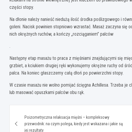
części stopy.
Na dłonie należy nanieść niedużą ilość środka poślizgowego i ró
goleni. Nacisk powinien stopniowo wzrastać. Masaż zaczyna się
nich okrężnych ruchów, a kończy „rozciąganiem” palców
.
Następny etap masażu to praca z mięśniami znajdującymi się mię
grzbiet, a kciukiem drugiej ręki wykonujemy okrężne ruchy od śr
palca. Na koniec głaszczemy całą dłoń po powierzchni stopy.
W czasie masażu nie wolno pomijać ścięgna Achillesa. Trzeba je c
lub masować opuszkami palców obu rąk.
Nawigacja
Poizometryczna relaksacja mięśni – kompleksowy
wpisu
przewodnik: na czym polega, kiedy jest wskazana i jakie są
jej rezultaty