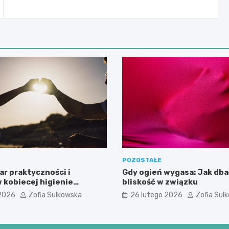
POZOSTAŁE
r praktyczności i
Gdy ogień wygasa: Jak dba
 kobiecej higienie
bliskość w związku
 2026
Zofia Sulkowska
26 lutego 2026
Zofia Sul