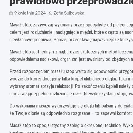
prawidłowo przeprowadzi
9 kwietnia 2024
Zofia Sulkowska
Masaż stóp, zazwyczaj wykonany przez specjalistę od pielęgnacji
celem jest rozluźnienie i naciągnięcie mięśni, które często są na
niewłaściwego obuwia. Poniżej przedstawię najważniejsze korzyś
Masaż stóp jest jednym z najbardziej skutecznych metod leczenia
odpowiedniemu naciskowi, organizm jest uwalniany od zbędnych 
Przed rozpoczęciem masażu stóp warto się odpowiednio przygoto
wodzie do której dodajemy kilka kropel ulubionego olejku. Taka mi
wybrany aromat sprzyja relaksacji. Po zakończeniu kąpieli należy 
umożliwiającej pełne rozluźnienie ciała. Niewykorzystaną stopę wa
Do wykonania masażu wykorzystuje się olejki lub balsamy do ciała
że Twoje dłonie są odpowiednio rozgrzane – to zapewni komfort
Masaż stóp to specjalistyczny zabieg o określonej technice. Wy
kciukami na stronie wewnętrznej jest kluczem do prawidłowego 