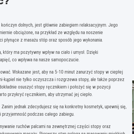
ć?
 kończyn dolnych, jest głównie zabiegiem relaksacyjnym. Jego
dmiernie obciążone, na przykład ze względu na noszenie
ci płynące z masażu stóp oraz sposób jego wykonania.
, który ma pozytywny wpływ na ciało i umysł. Dzięki
napięć, co wpływa na nasze samopoczucie.
wać. Wskazane jest, aby na 5-10 minut zanurzyć stopy w ciepłej
ni-kąpiel nie tylko oczyszcza i rozgrzewa stopy, ale także poprzez
dokładnie osuszyć stopy ręcznikiem i położyć się w pozycji
rto przykryć ręcznikiem, aby utrzymać jej ciepło.
. Zanim jednak zdecydujesz się na konkretny kosmetyk, upewnij się,
 i przyjemność podczas całego zabiegu.
konywanie ruchów palcami na zewnętrznej części stopy oraz
wykonywania masażu. Pierwszy etap polega na masowaniu miękkich