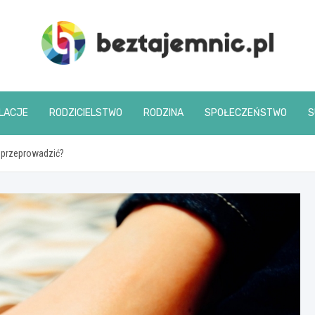
beztajemnic.pl
LACJE
RODZICIELSTWO
RODZINA
SPOŁECZEŃSTWO
S
 przeprowadzić?