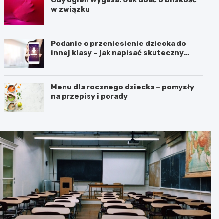
Gdy ogień wygasa: Jak dbać o bliskość
w związku
Podanie o przeniesienie dziecka do
innej klasy – jak napisać skuteczny
wniosek?
Menu dla rocznego dziecka – pomysły
na przepisy i porady