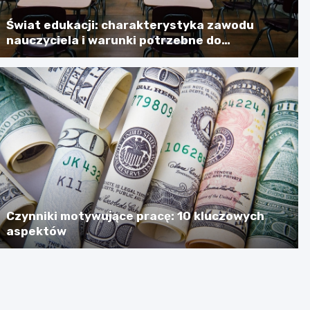
Świat edukacji: charakterystyka zawodu
nauczyciela i warunki potrzebne do
skutecznego jego wykonywania
Czynniki motywujące pracę: 10 kluczowych
aspektów