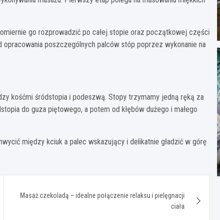
wnomiernie go rozprowadzić po całej stopie oraz początkowej części
 od opracowania poszczególnych palców stóp poprzez wykonanie na
dzy kośćmi śródstopia i podeszwą. Stopy trzymamy jedną ręką za
ódstopia do guza piętowego, a potem od kłębów dużego i małego
hwycić między kciuk a palec wskazujący i delikatnie gładzić w górę
Masaż czekoladą – idealne połączenie relaksu i pielęgnacji
ciała