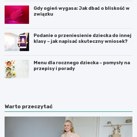
Gdy ogień wygasa: Jak dbać o bliskość w
związku
Podanie o przeniesienie dziecka do innej
klasy – jak napisać skuteczny wniosek?
Menu dla rocznego dziecka – pomysły na
przepisy i porady
Ś
C
w
z
i
y
a
n
t
n
Warto przeczytać
e
i
d
k
u
i
k
m
a
o
c
t