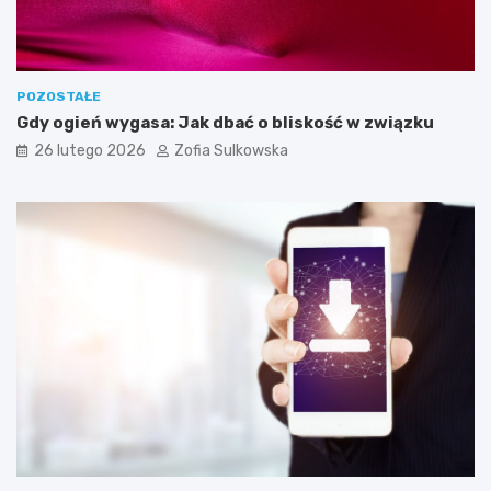
z
e
b
n
e
POZOSTAŁE
d
Gdy ogień wygasa: Jak dbać o bliskość w związku
o
26 lutego 2026
Zofia Sulkowska
s
k
u
t
e
c
z
n
e
g
o
j
e
g
o
w