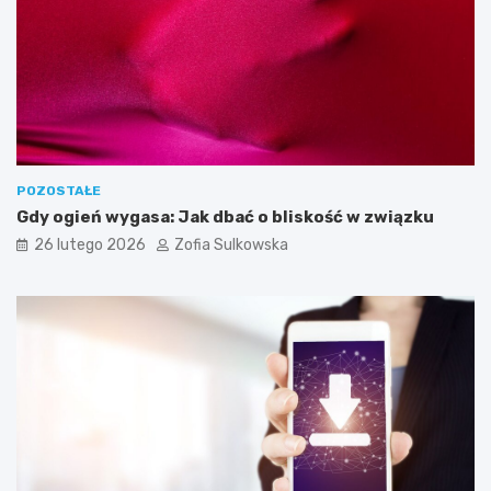
i
p
o
t
r
z
e
b
n
e
POZOSTAŁE
d
Gdy ogień wygasa: Jak dbać o bliskość w związku
o
26 lutego 2026
Zofia Sulkowska
s
k
u
t
e
c
z
n
e
g
o
j