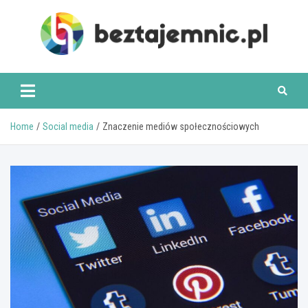
Skip
to
content
beztajemnic.pl
Home
Social media
Znaczenie mediów społecznościowych