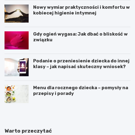
Nowy wymiar praktyczności i komfortu w
kobiecej higienie intymnej
Gdy ogień wygasa: Jak dbać o bliskość w
związku
Podanie o przeniesienie dziecka do innej
klasy – jak napisać skuteczny wniosek?
Menu dla rocznego dziecka – pomysły na
przepisy i porady
Ś
C
w
z
i
y
a
n
t
n
Warto przeczytać
e
i