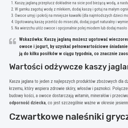
Kaszę jaglaną przepłucz dokładnie na sicie pod bieżącą wodą, a nastę
W garnku zagotuj wodę z mlekiem, dodaj kaszę i gotuj na małym ogniu
Owoce umyj i pokrój na mniejsze kawałki (dla najmłodszych dzieci m
Ugotowaną kaszę przełóż do miseczki, dodaj jogurt naturalny i wymie
Na wierzchu ułóż owoce i opcjonalnie polej miodem lub dodaj masł
Wskazówka:
Kaszę jaglaną możesz ugotować wieczorem
owoce i jogurt, by uzyskać pełnowartościowe śniadanie
ją do kilku posiłków w ciągu tygodnia
, co znacznie zao
Wartości odżywcze kaszy jagla
Kasza jaglana to jeden z najlepszych produktów zbożowych dla dzi
krzemu, który wspiera zdrowie skóry, włosów i paznokci. Połącz
budowy kości, a owoce dostarczają witamin, minerałów i przeciwu
odporność dziecka
, co jest szczególnie ważne w okresie jesie
Czwartkowe naleśniki gryc