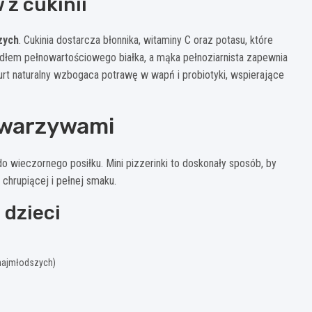
z cukinii
zych
. Cukinia dostarcza błonnika, witaminy C oraz potasu, które
ródłem pełnowartościowego białka, a mąka pełnoziarnista zapewnia
rt naturalny wzbogaca potrawę w wapń i probiotyki, wspierające
z warzywami
o wieczornego posiłku. Mini pizzerinki to doskonały sposób, by
 chrupiącej i pełnej smaku.
 dzieci
 najmłodszych)