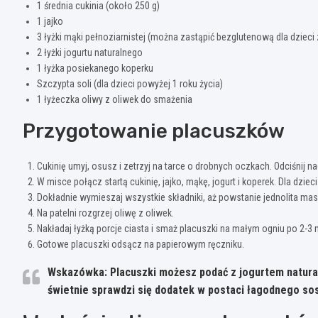
1 średnia cukinia (około 250 g)
1 jajko
3 łyżki mąki pełnoziarnistej (można zastąpić bezglutenową dla dzieci 
2 łyżki jogurtu naturalnego
1 łyżka posiekanego koperku
Szczypta soli (dla dzieci powyżej 1 roku życia)
1 łyżeczka oliwy z oliwek do smażenia
Przygotowanie placuszków
Cukinię umyj, osusz i zetrzyj na tarce o drobnych oczkach. Odciśnij n
W misce połącz startą cukinię, jajko, mąkę, jogurt i koperek. Dla dzi
Dokładnie wymieszaj wszystkie składniki, aż powstanie jednolita mas
Na patelni rozgrzej oliwę z oliwek.
Nakładaj łyżką porcje ciasta i smaż placuszki na małym ogniu po 2-3 m
Gotowe placuszki odsącz na papierowym ręczniku.
Wskazówka:
Placuszki możesz podać z jogurtem natura
świetnie sprawdzi się dodatek w postaci łagodnego s