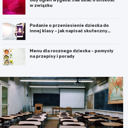
Gdy ogień wygasa: Jak dbać o bliskość
w związku
Podanie o przeniesienie dziecka do
innej klasy – jak napisać skuteczny
wniosek?
Menu dla rocznego dziecka – pomysły
na przepisy i porady