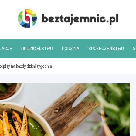
beztajemnic.pl
LACJE
RODZICIELSTWO
RODZINA
SPOŁECZEŃSTWO
S
zepisy na każdy dzień tygodnia