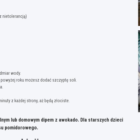
z nietolerancją)
admiar wody.
eci powyżej roku możesz dodać szczyptę soli.
a.
inuty z każdej strony, aż będą złociste.
lnym lub domowym dipem z awokado. Dla starszych dzieci
osu pomidorowego.