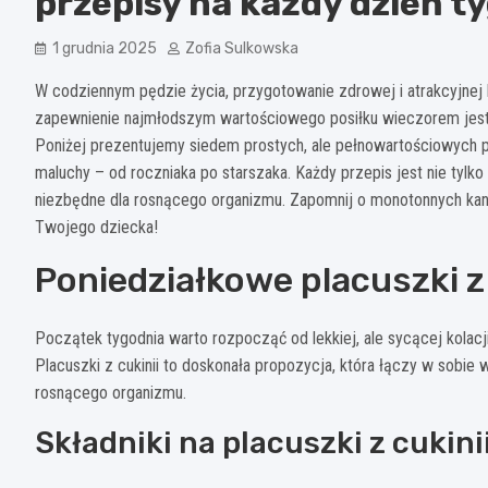
przepisy na każdy dzień t
1 grudnia 2025
Zofia Sulkowska
W codziennym pędzie życia, przygotowanie zdrowej i atrakcyjnej k
zapewnienie najmłodszym wartościowego posiłku wieczorem jes
Poniżej prezentujemy siedem prostych, ale pełnowartościowych p
maluchy – od roczniaka po starszaka. Każdy przepis jest nie tylk
niezbędne dla rosnącego organizmu. Zapomnij o monotonnych kana
Twojego dziecka!
Poniedziałkowe placuszki z 
Początek tygodnia warto rozpocząć od lekkiej, ale sycącej kolac
Placuszki z cukinii to doskonała propozycja, która łączy w sobie
rosnącego organizmu.
Składniki na placuszki z cukini