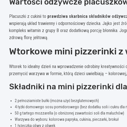
Wartości odżywcze placuszków 
Placuszki z cukinii to
prawdziwa skarbnica składników odżywc
wspierają układ trawienny i odpornościowy dziecka. Jajko jest ź
kompleks witamin z grupy B oraz dodatkową porcję błonnika. Jogu
zdrową florę jelitową.
Wtorkowe mini pizzerinki 
Wtorek to idealny dzień na wprowadzenie odrobiny kreatywności d
przemycić warzywa w formie, którą dzieci uwielbiają – kolorowej,
Składniki na mini pizzerinki dla
2 pełnoziarniste bułki (można użyć bezglutenowych)
4 łyżki domowego sosu pomidorowego (bez dodatku soli i cukru dla
50 g tartego mozzarella (o obniżonej zawartości soli dla maluchów)
Warzywa do wyboru: kolorowa papryka, cukinia, pieczarki, brokuł
1 łyżeczka oliwy z oliwek