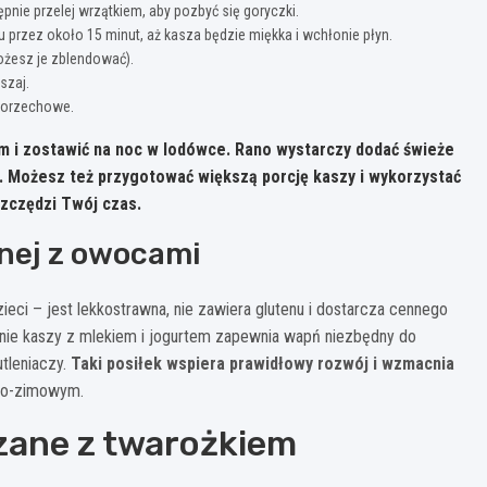
pnie przelej wrzątkiem, aby pozbyć się goryczki.
 przez około 15 minut, aż kasza będzie miękka i wchłonie płyn.
ożesz je zblendować).
szaj.
o orzechowe.
 i zostawić na noc w lodówce. Rano wystarczy dodać świeże
.
Możesz też przygotować większą porcję kaszy i wykorzystać
szczędzi Twój czas.
nej z owocami
eci – jest lekkostrawna, nie zawiera glutenu i dostarcza cennego
enie kaszy z mlekiem i jogurtem zapewnia wapń niezbędny do
tleniaczy.
Taki posiłek wspiera prawidłowy rozwój i wzmacnia
nno-zimowym.
zane z twarożkiem