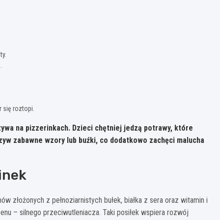
ty.
.
 się roztopi.
ywa na pizzerinkach.
Dzieci chętniej jedzą potrawy, które
rzyw zabawne wzory lub buźki, co dodatkowo zachęci malucha
inek
ów złożonych z pełnoziarnistych bułek, białka z sera oraz witamin i
u – silnego przeciwutleniacza. Taki posiłek wspiera rozwój