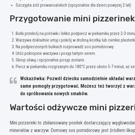
Szczypta ziół prowansalskich (opcjonalnie dla dzieci powyżej 2 lat)
Przygotowanie mini pizzerinek
Bułki przekrój na połówki i lekko podpiecz w piekarniku przez 2-3 minu
Warzywa dokładnie umyj i pokrój w drobną kostkę lub cienkie plasterki
Na podpieczonych bułkach rozprowadź sos pomidorowy.
Ułóż pokrojone warzywa i posyp tartym serem.
Skrop oliwą i opcjonalnie posyp ziołami.
Piecz w piekarniku rozgrzanym do 180°C przez około 5-7 minut, aż ser
Wskazówka:
Pozwól dziecku samodzielnie układać warz
same pomogły przygotować
. Możesz też tworzyć z wa
do spróbowania nowych smaków.
Wartości odżywcze mini pizzer
Mini pizzerinki to zbilansowany posiłek dostarczający węglowodan
minerałów z warzyw. Domowy sos pomidorowy jest źródłem likopen