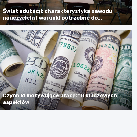
Świat edukacji: charakterystyka zawodu
nauczyciela i warunki potrzebne do
skutecznego jego wykonywania
Czynniki motywujące pracę: 10 kluczowych
aspektów