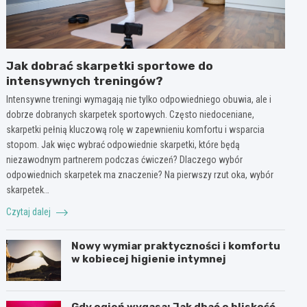
Jak dobrać skarpetki sportowe do
intensywnych treningów?
Intensywne treningi wymagają nie tylko odpowiedniego obuwia, ale i
dobrze dobranych skarpetek sportowych. Często niedoceniane,
skarpetki pełnią kluczową rolę w zapewnieniu komfortu i wsparcia
stopom. Jak więc wybrać odpowiednie skarpetki, które będą
niezawodnym partnerem podczas ćwiczeń? Dlaczego wybór
odpowiednich skarpetek ma znaczenie? Na pierwszy rzut oka, wybór
skarpetek…
Czytaj dalej
Nowy wymiar praktyczności i komfortu
w kobiecej higienie intymnej