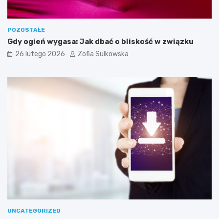
e
b
n
e
POZOSTAŁE
d
Gdy ogień wygasa: Jak dbać o bliskość w związku
o
26 lutego 2026
Zofia Sulkowska
s
k
u
t
e
c
z
n
e
g
o
j
e
g
o
w
y
UNCATEGORIZED
k