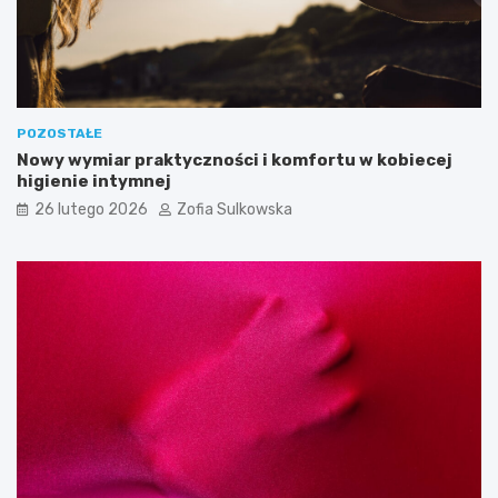
a
a
u
s
c
p
z
e
y
k
c
t
POZOSTAŁE
i
ó
Nowy wymiar praktyczności i komfortu w kobiecej
e
w
higienie intymnej
l
a
26 lutego 2026
Zofia Sulkowska
i
w
a
r
u
n
k
i
p
o
t
r
z