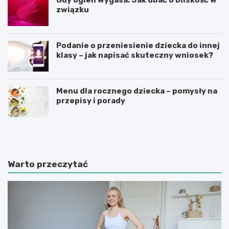
związku
Podanie o przeniesienie dziecka do innej
klasy – jak napisać skuteczny wniosek?
Menu dla rocznego dziecka – pomysły na
przepisy i porady
Ś
C
w
z
i
y
a
n
t
n
Warto przeczytać
e
i
d
k
u
i
k
m
a
o
c
t
j
y