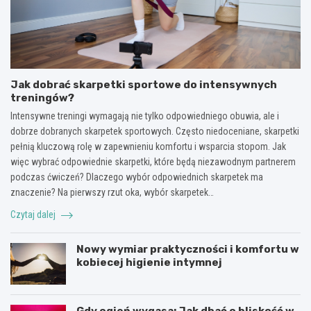
Jak dobrać skarpetki sportowe do intensywnych
treningów?
Intensywne treningi wymagają nie tylko odpowiedniego obuwia, ale i
dobrze dobranych skarpetek sportowych. Często niedoceniane, skarpetki
pełnią kluczową rolę w zapewnieniu komfortu i wsparcia stopom. Jak
więc wybrać odpowiednie skarpetki, które będą niezawodnym partnerem
podczas ćwiczeń? Dlaczego wybór odpowiednich skarpetek ma
znaczenie? Na pierwszy rzut oka, wybór skarpetek…
Czytaj dalej
Nowy wymiar praktyczności i komfortu w
kobiecej higienie intymnej
Gdy ogień wygasa: Jak dbać o bliskość w