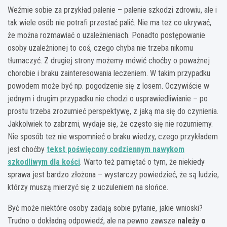
Weźmie sobie za przykład palenie – palenie szkodzi zdrowiu, ale i
tak wiele osób nie potrafi przestać palić. Nie ma też co ukrywać,
że można rozmawiać o uzależnieniach. Ponadto postępowanie
osoby uzależnionej to coś, czego chyba nie trzeba nikomu
tłumaczyć. Z drugiej strony możemy mówić choćby o poważnej
chorobie i braku zainteresowania leczeniem. W takim przypadku
powodem może być np. pogodzenie się z losem. Oczywiście w
jednym i drugim przypadku nie chodzi o usprawiedliwianie – po
prostu trzeba zrozumieć perspektywę, z jaką ma się do czynienia.
Jakkolwiek to zabrzmi, wydaje się, że często się nie rozumiemy.
Nie sposób też nie wspomnieć o braku wiedzy, czego przykładem
jest choćby
tekst poświęcony codziennym nawykom
szkodliwym dla kości
. Warto też pamiętać o tym, że niekiedy
sprawa jest bardzo złożona – wystarczy powiedzieć, że są ludzie,
którzy muszą mierzyć się z uczuleniem na słońce.
Być może niektóre osoby zadają sobie pytanie, jakie wnioski?
Trudno o dokładną odpowiedź, ale na pewno zawsze
należy o