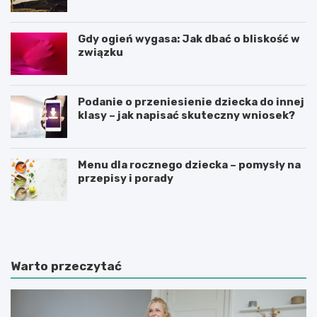
Gdy ogień wygasa: Jak dbać o bliskość w
związku
Podanie o przeniesienie dziecka do innej
klasy – jak napisać skuteczny wniosek?
Menu dla rocznego dziecka – pomysły na
przepisy i porady
Ś
C
w
z
i
y
a
n
t
n
Warto przeczytać
e
i
d
k
u
i
k
m