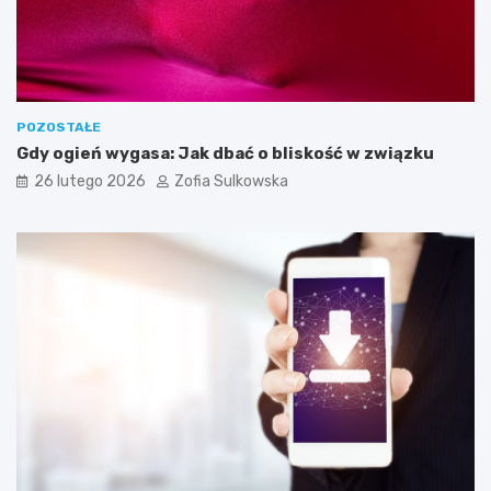
t
r
z
e
b
n
e
POZOSTAŁE
d
Gdy ogień wygasa: Jak dbać o bliskość w związku
o
26 lutego 2026
Zofia Sulkowska
s
k
u
t
e
c
z
n
e
g
o
j
e
g
o