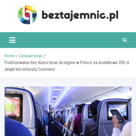
Skip
to
content
beztajemnic.pl
Home
Ciekawe kraje
Podróżowanie bez dzieci teraz dostępne w Polsce za dodatkowe 200 zł
dzięki linii lotniczej Corendon