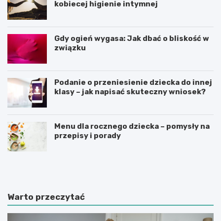
kobiecej higienie intymnej
Gdy ogień wygasa: Jak dbać o bliskość w
związku
Podanie o przeniesienie dziecka do innej
klasy – jak napisać skuteczny wniosek?
Menu dla rocznego dziecka – pomysły na
przepisy i porady
Ś
C
w
z
i
y
a
n
t
n
Warto przeczytać
e
i
d
k
u
i