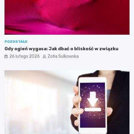
o
t
r
z
e
b
n
e
POZOSTAŁE
d
Gdy ogień wygasa: Jak dbać o bliskość w związku
o
26 lutego 2026
Zofia Sulkowska
s
k
u
t
e
c
z
n
e
g
o
j
e
g