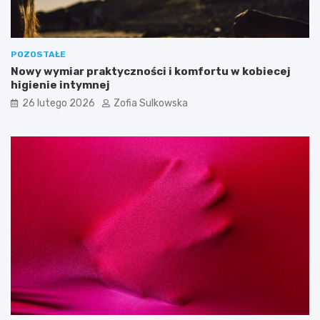
c
p
z
e
y
k
c
t
POZOSTAŁE
i
ó
Nowy wymiar praktyczności i komfortu w kobiecej
e
w
higienie intymnej
l
a
26 lutego 2026
Zofia Sulkowska
i
w
a
r
u
n
k
i
p
o
t
r
z
e
b
n