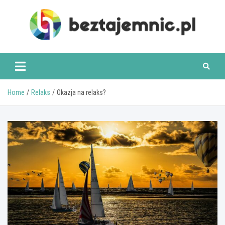
Skip
to
content
beztajemnic.pl
Home
Relaks
Okazja na relaks?