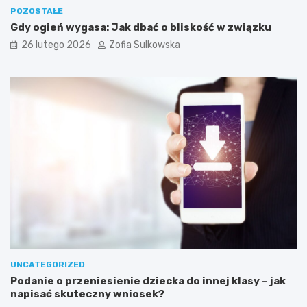
e
POZOSTAŁE
d
Gdy ogień wygasa: Jak dbać o bliskość w związku
o
26 lutego 2026
Zofia Sulkowska
s
k
u
t
e
c
z
n
e
g
o
j
e
g
o
w
y
UNCATEGORIZED
k
Podanie o przeniesienie dziecka do innej klasy – jak
o
napisać skuteczny wniosek?
n