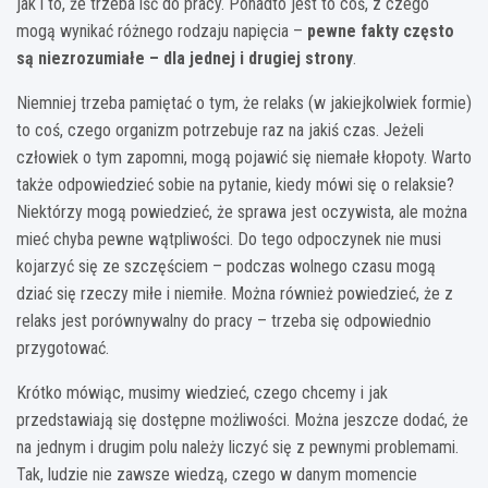
jak i to, że trzeba iść do pracy. Ponadto jest to coś, z czego
mogą wynikać różnego rodzaju napięcia –
pewne fakty często
są niezrozumiałe – dla jednej i drugiej strony
.
Niemniej trzeba pamiętać o tym, że relaks (w jakiejkolwiek formie)
to coś, czego organizm potrzebuje raz na jakiś czas. Jeżeli
człowiek o tym zapomni, mogą pojawić się niemałe kłopoty. Warto
także odpowiedzieć sobie na pytanie, kiedy mówi się o relaksie?
Niektórzy mogą powiedzieć, że sprawa jest oczywista, ale można
mieć chyba pewne wątpliwości. Do tego odpoczynek nie musi
kojarzyć się ze szczęściem – podczas wolnego czasu mogą
dziać się rzeczy miłe i niemiłe. Można również powiedzieć, że z
relaks jest porównywalny do pracy – trzeba się odpowiednio
przygotować.
Krótko mówiąc, musimy wiedzieć, czego chcemy i jak
przedstawiają się dostępne możliwości. Można jeszcze dodać, że
na jednym i drugim polu należy liczyć się z pewnymi problemami.
Tak, ludzie nie zawsze wiedzą, czego w danym momencie